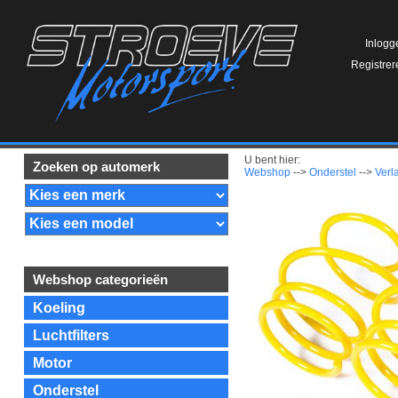
Inlogg
Registrer
U bent hier:
Zoeken op automerk
Webshop
-->
Onderstel
-->
Verl
Webshop categorieën
Koeling
Luchtfilters
Motor
Onderstel