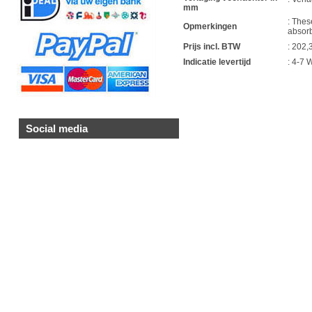
mm
: Thes
Opmerkingen
absorb
Prijs incl. BTW
: 202,
Indicatie levertijd
: 4-7
1
Social media