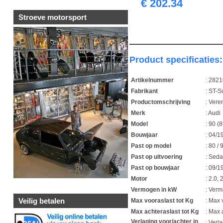
€ 202.34
Stroeve motorsport
Product specificaties:
Artikelnummer
: 282
Fabrikant
: ST-
Productomschrijving
: Vere
Merk
: Audi
Model
: 90 (8
Bouwjaar
: 04/
Past op model
: 80 /
Past op uitvoering
: Sed
Past op bouwjaar
: 09/
Motor
: 2.0, 
Vermogen in kW
: Ver
Veilig betalen
Max vooraslast tot Kg
: Max 
Max achteraslast tot Kg
: Max 
Verlaging voor/achter in
: Verl