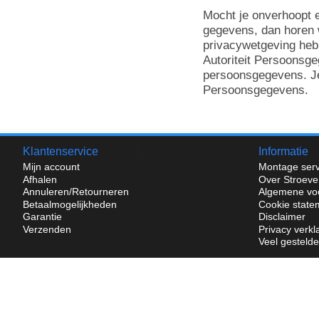
Mocht je onverhoopt 
gegevens, dan horen w
privacywetgeving heb 
Autoriteit Persoonsg
persoonsgegevens. Je
Persoonsgegevens.
Klantenservice
Informatie
Mijn account
Montage serv
Afhalen
Over Stroeve
Annuleren/Retourneren
Algemene vo
Betaalmogelijkheden
Cookie state
Garantie
Disclaimer
Verzenden
Privacy verkl
Veel gesteld