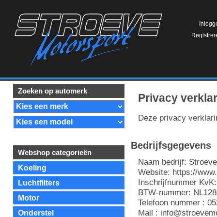
Inlogg
Registrer
Zoeken op automerk
Privacy verkla
Deze privacy verklari
Bedrijfsgegevens
Webshop categorieën
Naam bedrijf: Stroev
Koeling
Website: https://www.
Inschrijfnummer KvK
Luchtfilters
BTW-nummer: NL128
Motor
Telefoon nummer : 0
Mail : info@stroevemo
Onderstel