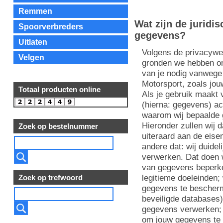
Remmen
Wat zijn de juridi
Spoorverbreders
gegevens?
Uitlaten
Volgens de privacywe
Velgen
gronden we hebben o
van je nodig vanwege
Motorsport, zoals jou
Totaal producten online
Als je gebruik maakt
(hierna: gegevens) ach
waarom wij bepaalde 
Hieronder zullen wij 
Zoek op bestelnummer
uiteraard aan de eise
andere dat: wij duide
verwerken. Dat doen w
van gegevens beperken
legitieme doeleinden
Zoek op trefwoord
gegevens te bescherm
beveiligde databases)
gegevens verwerken; w
om jouw gegevens te 