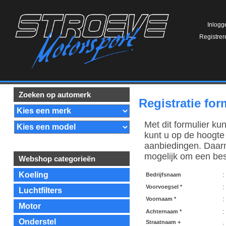
Inlogg
Registrer
Zoeken op automerk
Registratie for
Met dit formulier ku
kunt u op de hoogte
aanbiedingen. Daarn
mogelijk om een best
Webshop categorieën
Koeling
:
Bedrijfsnaam
:
Voorvoegsel *
Luchtfilters
:
Voornaam *
Motor
:
Achternaam *
Onderstel
Straatnaam +
: